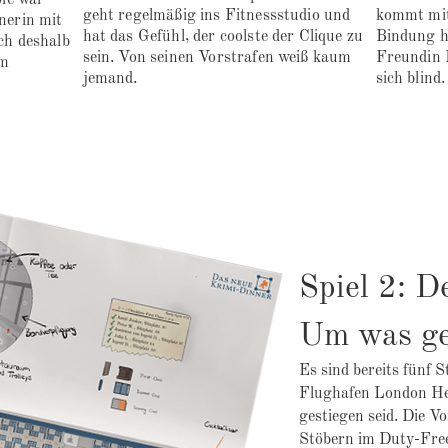
Sie war
geht regelmäßig ins Fitnessstudio und
kommt mit
nerin mit
hat das Gefühl, der coolste der Clique zu
Bindung ha
ch deshalb
sein. Von seinen Vorstrafen weiß kaum
Freundin 
em
jemand.
sich blind
Spiel 2: D
Um was g
Es sind bereits fünf 
Flughafen London He
gestiegen seid. Die V
Stöbern im Duty-Free