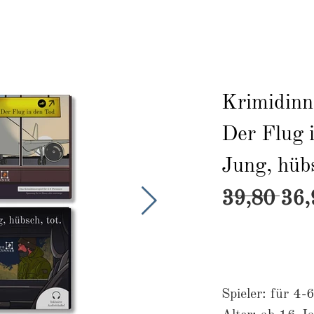
Shop
Krimidinner
Crime-Adventskalender
Krimidinn
Der Flug 
Jung, hübs
39,80 36
Spieler: für 4-