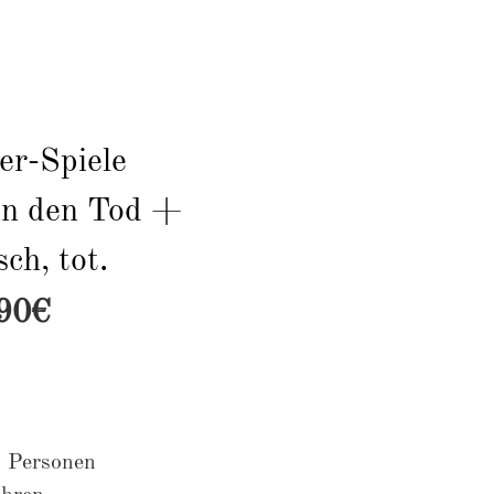
Audioinhalte
er-Spiele
in den Tod +
ch, tot.
,90€
6 Personen