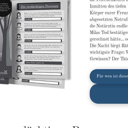
die Feierlichkeite
Inmitten des tiefen
Körper eurer Freun
abgesetzten Notrufs 
die Notärztin endlic
Milas Tod bestätig
gerechnet hätte... o
Die Nacht birgt Rä
wichtigste Frage: W
Gewissen? Der Täter
Für wen ist diese