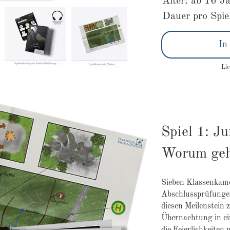
Alter: ab 16 J
Dauer pro Spie
In
Lie
Spiel 1: Ju
Worum geh
Sieben Klassenkame
Abschlussprüfungen
diesen Meilenstein z
Übernachtung in ei