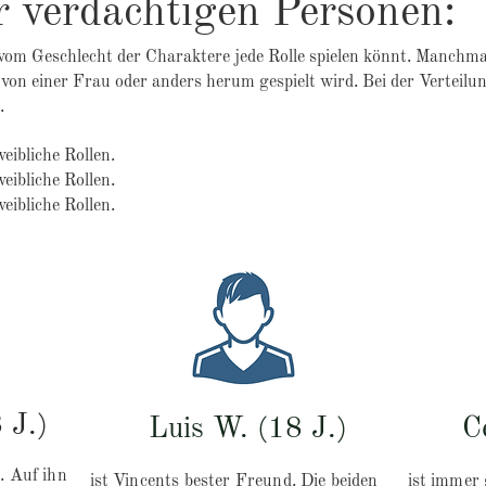
r verdächtigen Personen:
 vom Geschlecht der Charaktere jede Rolle spielen könnt. Manchma
von einer Frau oder anders herum gespielt wird. Bei der Verteilung
t.
eibliche Rollen.
eibliche Rollen.
eibliche Rollen.
 J.)
Luis W. (18 J.)
C
. Auf ihn
ist Vincents bester Freund. Die beiden
ist immer 