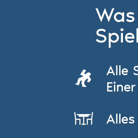
Was 
Spie
Alle 
Einer
Alles