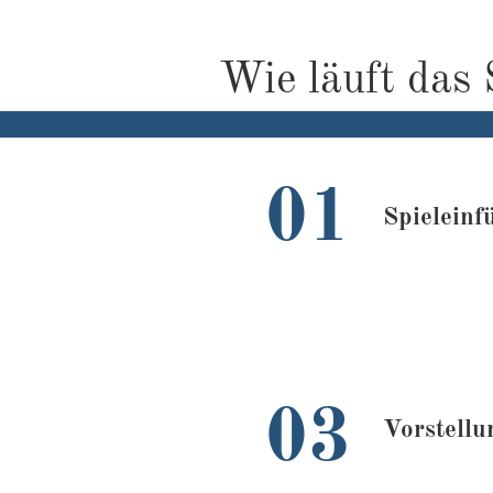
Wie läuft das 
01
Spieleinf
03
Vorstellu