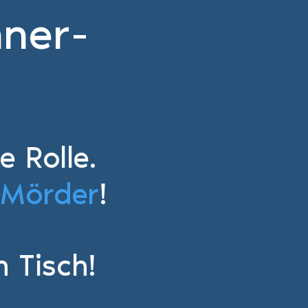
nner-
e Rolle.
Mörder
!
in
Tisch
!