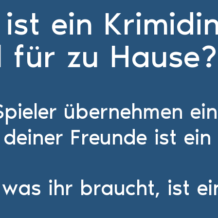
ist ein Krimidi
l für zu Hause?
Spieler überneh
men ein
 deiner Freunde ist ein
 was ihr braucht, ist e