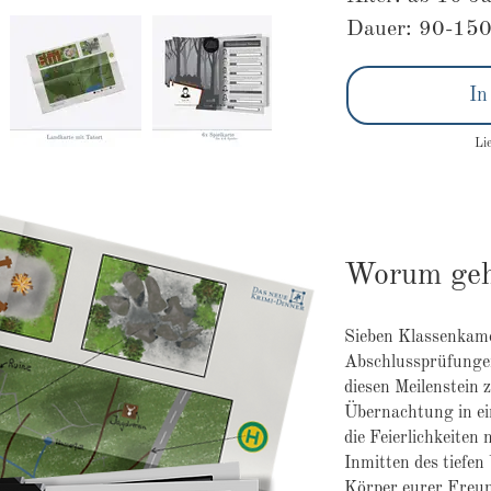
Dauer: 90-150
In
Li
Worum geh
Sieben Klassenkame
Abschlussprüfungen
diesen Meilenstein z
Übernachtung in ei
die Feierlichkeite
Inmitten des tiefen
Körper eurer Freun