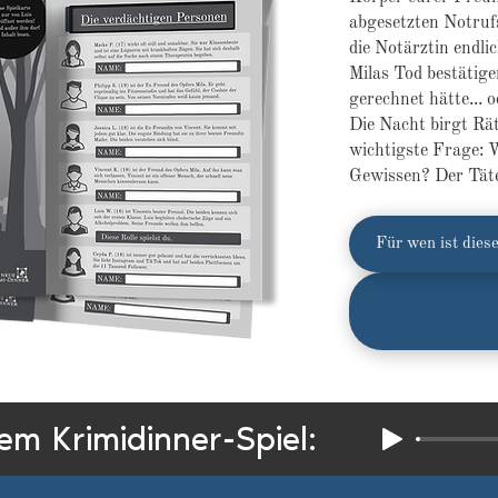
abgesetzten Notrufs 
die Notärztin endlic
Milas Tod bestätig
gerechnet hätte... o
Die Nacht birgt Rä
wichtigste Frage: W
Gewissen? Der Täter
Für wen ist diese
m Krimidinner-Spiel: