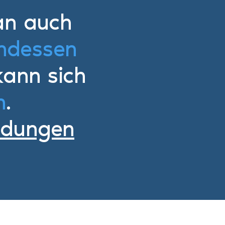
an auch
ndessen
ann sich
n
.
idungen