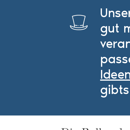
Unse
gut 
vera
pass
Idee
gibts