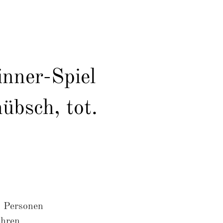
Audioinhalte
inner-Spiel
übsch, tot.
6 Personen
ahren