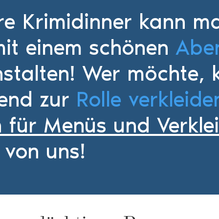
re Krimidinner kann m
mit einem schönen
Abe
nstalten!
Wer möchte, k
end zur
Rolle verkleide
n für Menüs und Verkle
 von uns!