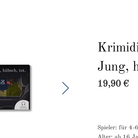
Shop
Krimidinner
Crime-Adventskalender
Krimid
Jung, h
19,90 €
Spieler: für 4-
Alter: ab 16 J