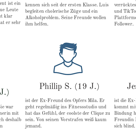
nt ist ein
kennen sich seit der ersten Klasse. Luis
verrücktes
eue Leute
begleiten cholerische Züge und ein
und TikTo
t klar
Alkoholproblem. Seine Freunde wollen
Plattform
at er sehr
ihm helfen.
Follower.
Phillip S. (19 J.)
Je
J.)
ist der Ex-Freund des Opfers Mila. Er
ist die Ex
Sie war
geht regelmäßig ins Fitnessstudio und
kommt mit
nerin mit
hat das Gefühl, der coolste der Clique zu
Bindung ha
ch deshalb
sein. Von seinen Vorstrafen weiß kaum
Freundin 
em
jemand.
sich blind