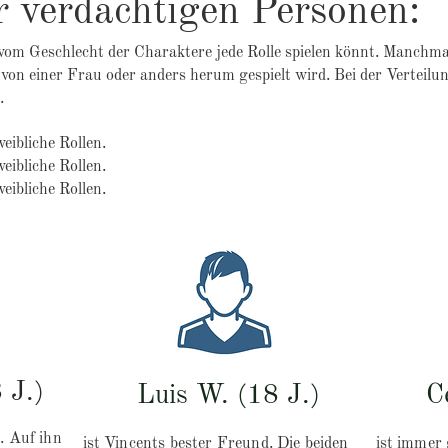
r verdächtigen Personen:
 vom Geschlecht der Charaktere jede Rolle spielen könnt. Manchma
von einer Frau oder anders herum gespielt wird. Bei der Verteilung
t.
eibliche Rollen.
eibliche Rollen.
eibliche Rollen.
 J.)
Luis W. (18 J.)
C
. Auf ihn
ist Vincents bester Freund. Die beiden
ist immer 